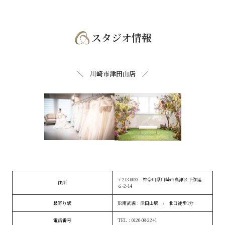
スタジオ情報
＼ 川崎市津田山店 ／
〒213-0033 神奈川県川崎市高津区下作延
住所
６-2-14
最寄り駅
JR南武線：津田山駅 / 北口徒歩1分
電話番号
TEL：0120-08-2241