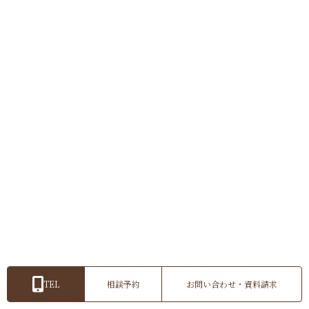
2023.11.17
2023.10.19
結婚記念日ってなにする？
いろいろ出来るフォトウェデ
ィング
2023.10.09
2023.09.25
結婚記念日一覧表【失敗しな
フォトウェディングドレス-後
い！プレゼント】
悔しないドレス選び-
TEL
相談予約
お問い合わせ・資料請求