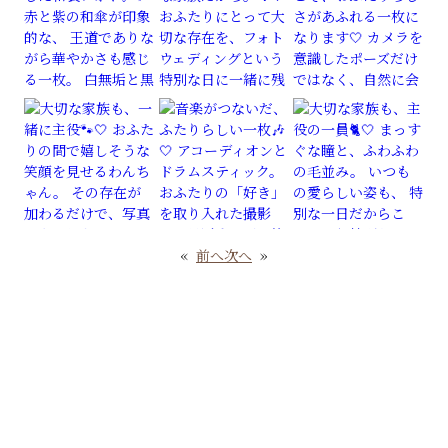
«
前へ
次へ
»