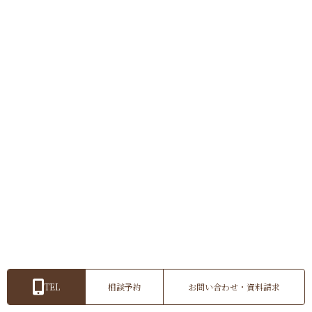
ペットフォトウェディング！～大
切なご家族と一緒に～
¥176,000
（税込）〜
土日祝UP料金¥22,000(税込)
ペットも大切な家族の一員です♪ 愛するご
家族（ペット）とお撮りできます！ わんち
ゃん、猫ちゃん、その他動物も大歓迎です
♪ ～こんな方におすすめ～ ・ペットと撮り
たいけど他のスタ…
詳細を見る
TEL
相談予約
お問い合わせ・資料請求