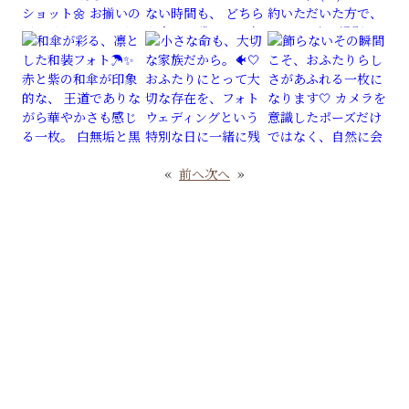
«
前へ
次へ
»