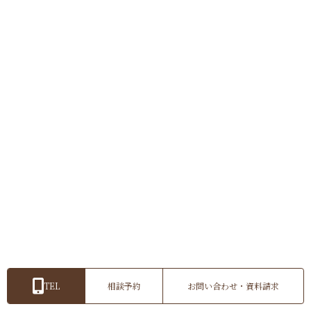
平日開催
休日開催
ドレス試着
平日開催
休日開
【神奈川】ブライダルフェア開催 迷っ
【神奈川】ブラ
ている方におすすめ！和・洋どちらも
×スタジオ見学
体験できる♪見学＆衣裳体験会
詳細を見る
詳細を見る
TEL
相談予約
お問い合わせ・資料請求