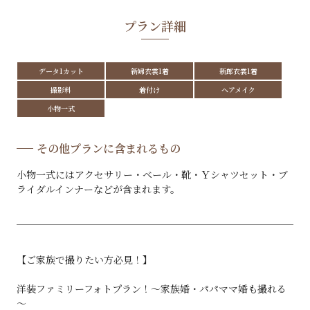
プラン詳細
データ1カット
新婦衣裳1着
新郎衣裳1着
撮影料
着付け
ヘアメイク
小物一式
その他プランに含まれるもの
小物一式にはアクセサリー・ベール・靴・Ｙシャツセット・ブ
ライダルインナーなどが含まれます。
【ご家族で撮りたい方必見！】
洋装ファミリーフォトプラン！～家族婚・パパママ婚も撮れる
～