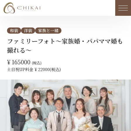
メ
和装
洋装
家族と一緒
ファミリーフォト～家族婚・パパママ婚も
撮れる～
¥ 165000
(税込)
土日祝UP料金 ¥ 22000
(税込)